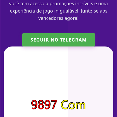
você tem acesso a promoções incríveis e uma
experiência de jogo inigualável. Junte-se aos
vencedores agora!
SEGUIR NO TELEGRAM