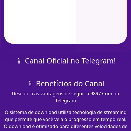
📱 Canal Oficial no Telegram!
📱 Benefícios do Canal
Descubra as vantagens de seguir a 9897 Com no
Telegram
O sistema de download utiliza tecnologia de streaming
que permite que você veja o progresso em tempo real.
O download é otimizado para diferentes velocidades de