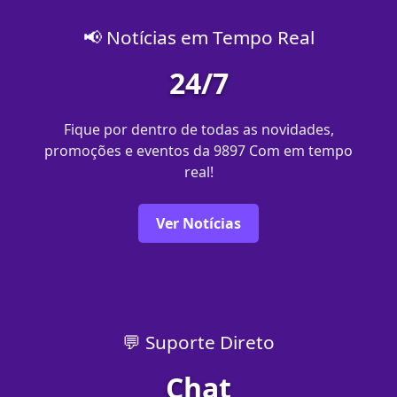
📢 Notícias em Tempo Real
24/7
Fique por dentro de todas as novidades,
promoções e eventos da 9897 Com em tempo
real!
Ver Notícias
💬 Suporte Direto
Chat