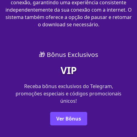
conexão, garantindo uma experiência consistente
independentemente da sua conexão com a internet. O
sistema também oferece a opção de pausar e retomar
o download se necessário.
🎁 Bônus Exclusivos
VIP
Receba bônus exclusivos do Telegram,
promoções especiais e códigos promocionais
únicos!
Ver Bônus