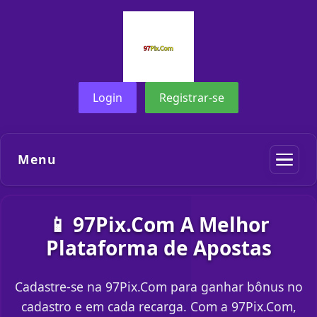
Login
Registrar-se
Menu
📱 97Pix.Com A Melhor
Plataforma de Apostas
Cadastre-se na 97Pix.Com para ganhar bônus no
cadastro e em cada recarga. Com a 97Pix.Com,