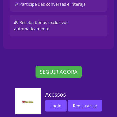
💬 Participe das conversas e interaja
🎁 Receba bônus exclusivos
automaticamente
SEGUIR AGORA
Acessos
Login
Registrar-se