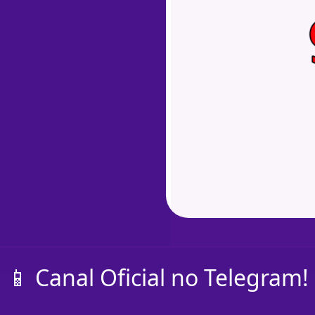
📱 Canal Oficial no Telegram!