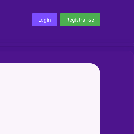
Login
Registrar-se