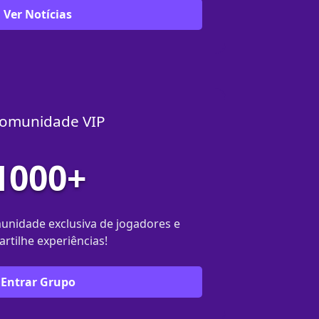
Ver Notícias
Comunidade VIP
1000+
unidade exclusiva de jogadores e
rtilhe experiências!
Entrar Grupo