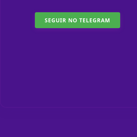
SEGUIR NO TELEGRAM