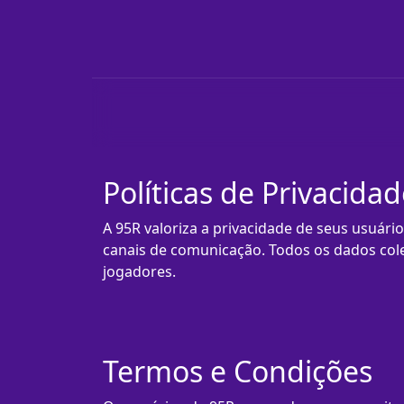
Políticas de Privacida
A 95R valoriza a privacidade de seus usuár
canais de comunicação. Todos os dados cole
jogadores.
Termos e Condições