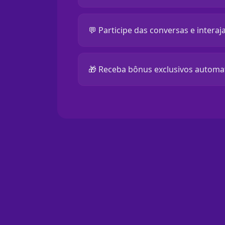
💬 Participe das conversas e interaj
🎁 Receba bônus exclusivos autom