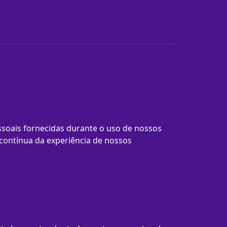
ssoais fornecidas durante o uso de nossos
 contínua da experiência de nossos