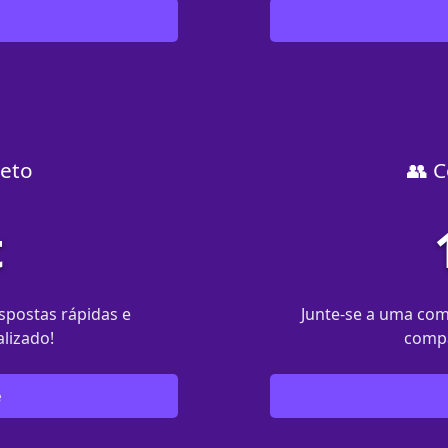
reto
👥 
t
espostas rápidas e
Junte-se a uma com
lizado!
compa
e