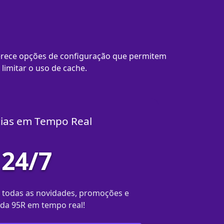
ferece opções de configuração que permitem
limitar o uso de cache.
cias em Tempo Real
24/7
e todas as novidades, promoções e
 da 95R em tempo real!