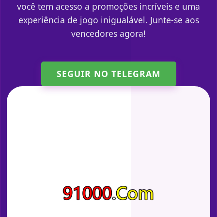
você tem acesso a promoções incríveis e uma
experiência de jogo inigualável. Junte-se aos
vencedores agora!
SEGUIR NO TELEGRAM