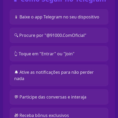
📱 Baixe o app Telegram no seu dispositivo
🔍 Procure por "@91000.ComOficial"
👆 Toque em "Entrar" ou "Join"
🔔 Ative as notificações para não perder
nada
💬 Participe das conversas e interaja
🎁 Receba bônus exclusivos