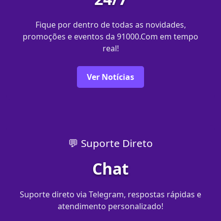
Fique por dentro de todas as novidades,
promoções e eventos da 91000.Com em tempo
real!
Ver Notícias
💬 Suporte Direto
Chat
Suporte direto via Telegram, respostas rápidas e
atendimento personalizado!