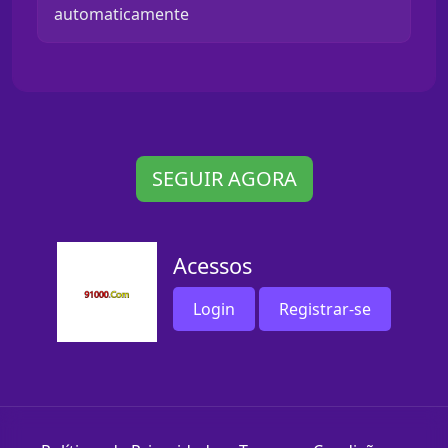
automaticamente
SEGUIR AGORA
Acessos
Login
Registrar-se