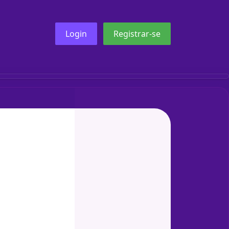
Login
Registrar-se