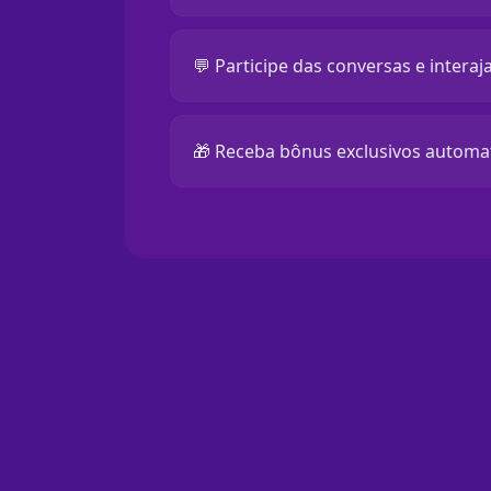
💬 Participe das conversas e interaj
🎁 Receba bônus exclusivos autom