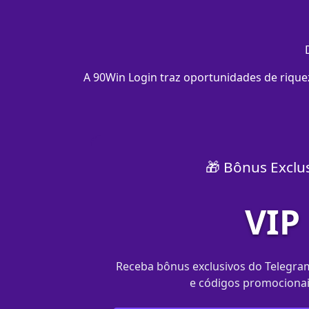
A 90Win Login traz oportunidades de rique
🎁 Bônus Exclu
VIP
Receba bônus exclusivos do Telegra
e códigos promocionai