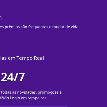
m
des prêmios são frequentes e mudar de vida
cias em Tempo Real
24/7
e todas as novidades, promoções e
90Win Login em tempo real!