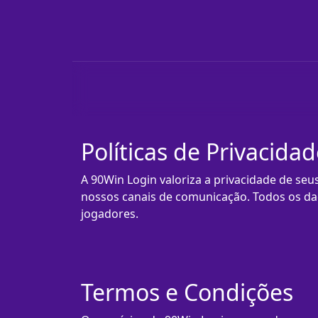
Políticas de Privacida
A 90Win Login valoriza a privacidade de se
nossos canais de comunicação. Todos os dad
jogadores.
Termos e Condições