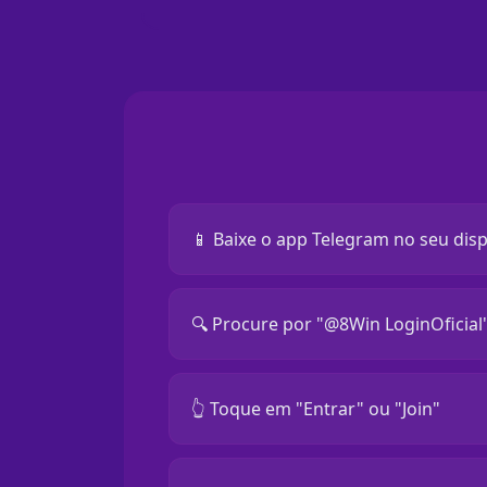
📱 Baixe o app Telegram no seu disp
🔍 Procure por "@8Win LoginOficial
👆 Toque em "Entrar" ou "Join"