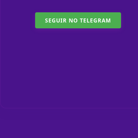
SEGUIR NO TELEGRAM