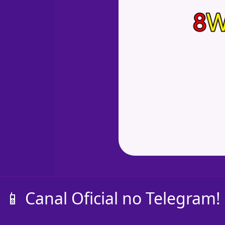
📱 Canal Oficial no Telegram!