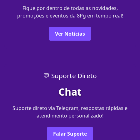
Fique por dentro de todas as novidades,
promoções e eventos da 8Pg em tempo real!
Ver Notícias
💬 Suporte Direto
Chat
Suporte direto via Telegram, respostas rápidas e
atendimento personalizado!
Falar Suporte