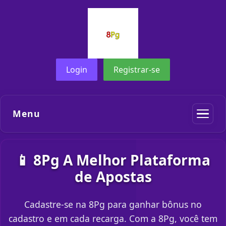
Login
Registrar-se
Menu
📱 8Pg A Melhor Plataforma
de Apostas
Cadastre-se na 8Pg para ganhar bônus no
cadastro e em cada recarga. Com a 8Pg, você tem