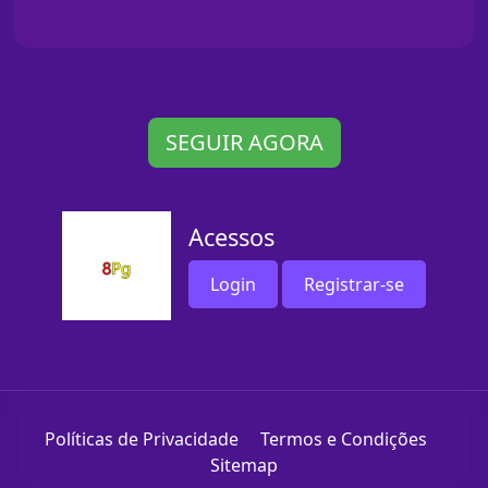
SEGUIR AGORA
Acessos
Login
Registrar-se
Políticas de Privacidade
Termos e Condições
Sitemap