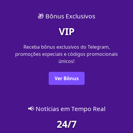
🎁 Bônus Exclusivos
VIP
Receba bônus exclusivos do Telegram,
promoções especiais e códigos promocionais
únicos!
Ver Bônus
📢 Notícias em Tempo Real
24/7