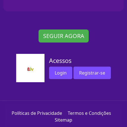
SEGUIR AGORA
Acessos
Login
Registrar-se
Políticas de Privacidade
Termos e Condições
Sitemap