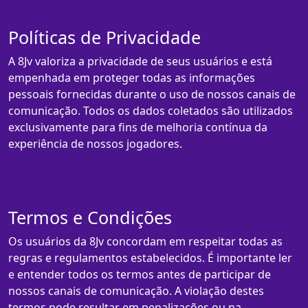
Políticas de Privacidade
A 8Jv valoriza a privacidade de seus usuários e está
empenhada em proteger todas as informações
pessoais fornecidas durante o uso de nossos canais de
comunicação. Todos os dados coletados são utilizados
exclusivamente para fins de melhoria contínua da
experiência de nossos jogadores.
Termos e Condições
Os usuários da 8Jv concordam em respeitar todas as
regras e regulamentos estabelecidos. É importante ler
e entender todos os termos antes de participar de
nossos canais de comunicação. A violação destes
termos pode resultar em penalizações ou na