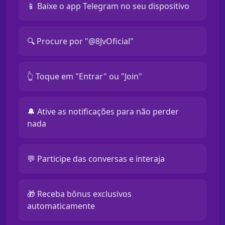
📱 Baixe o app Telegram no seu dispositivo
🔍 Procure por "@8JvOficial"
👆 Toque em "Entrar" ou "Join"
🔔 Ative as notificações para não perder
nada
💬 Participe das conversas e interaja
🎁 Receba bônus exclusivos
automaticamente