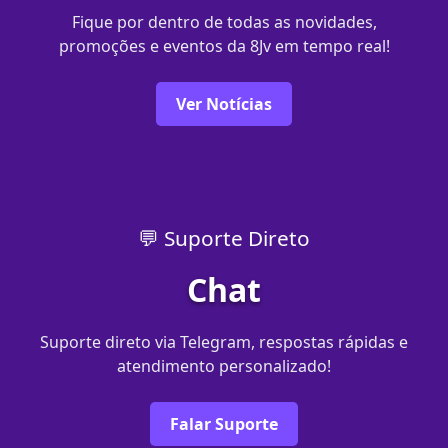
Fique por dentro de todas as novidades,
promoções e eventos da 8Jv em tempo real!
Ver Notícias
💬 Suporte Direto
Chat
Suporte direto via Telegram, respostas rápidas e
atendimento personalizado!
Falar Suporte