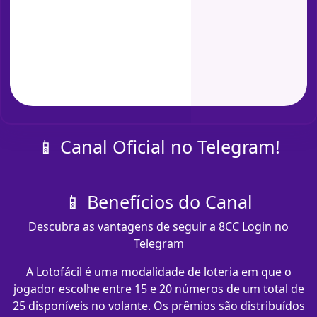
📱 Canal Oficial no Telegram!
📱 Benefícios do Canal
Descubra as vantagens de seguir a 8CC Login no
Telegram
A Lotofácil é uma modalidade de loteria em que o
jogador escolhe entre 15 e 20 números de um total de
25 disponíveis no volante. Os prêmios são distribuídos