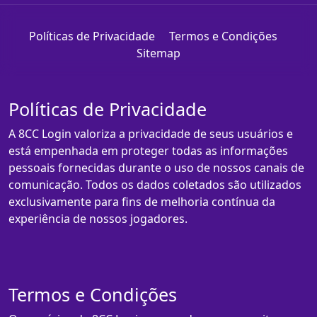
Políticas de Privacidade
Termos e Condições
Sitemap
Políticas de Privacidade
A 8CC Login valoriza a privacidade de seus usuários e
está empenhada em proteger todas as informações
pessoais fornecidas durante o uso de nossos canais de
comunicação. Todos os dados coletados são utilizados
exclusivamente para fins de melhoria contínua da
experiência de nossos jogadores.
Termos e Condições