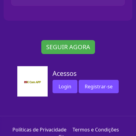
SEGUIR AGORA
Acessos
Login
Registrar-se
Políticas de Privacidade
Termos e Condições