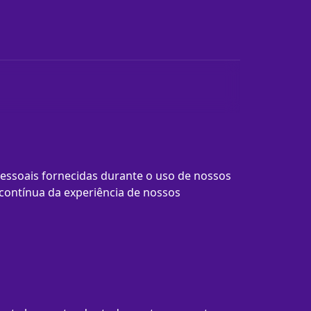
essoais fornecidas durante o uso de nossos
 contínua da experiência de nossos