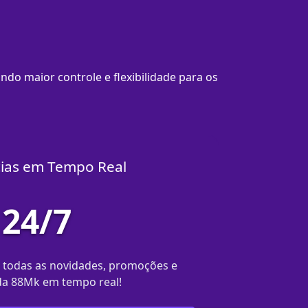
ndo maior controle e flexibilidade para os
cias em Tempo Real
24/7
e todas as novidades, promoções e
da 88Mk em tempo real!