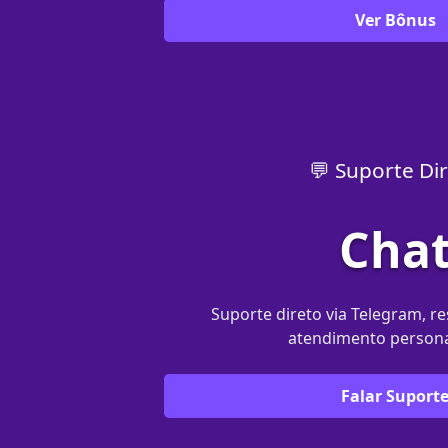
Ver Bônus
💬 Suporte Di
Cha
Suporte direto via Telegram, r
atendimento persona
Falar Suport