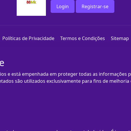
Login
Registrar-se
Políticas de Privacidade
Termos e Condições
Sitemap
de
ários e está empenhada em proteger todas as informações p
tados são utilizados exclusivamente para fins de melhoria