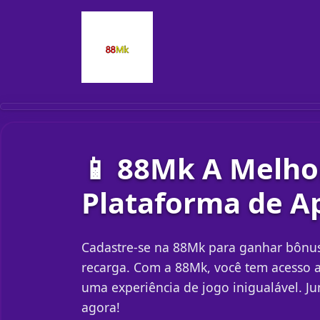
📱 88Mk A Melho
Plataforma de A
Cadastre-se na 88Mk para ganhar bônus
recarga. Com a 88Mk, você tem acesso a
uma experiência de jogo inigualável. J
agora!