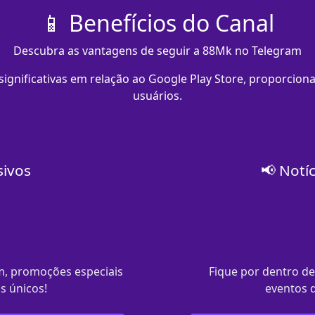
📱 Benefícios do Canal
Descubra as vantagens de seguir a 88Mk no Telegram
 significativas em relação ao Google Play Store, proporciona
usuários.
sivos
📢 Notí
m, promoções especiais
Fique por dentro d
s únicos!
eventos 