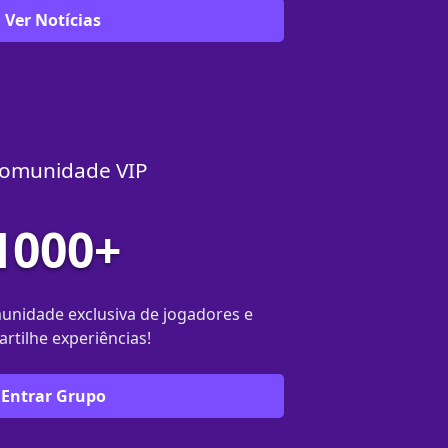
Ver Notícias
Comunidade VIP
1000+
unidade exclusiva de jogadores e
rtilhe experiências!
Entrar Grupo