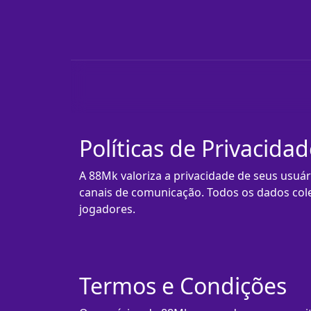
Políticas de Privacida
A 88Mk valoriza a privacidade de seus usu
canais de comunicação. Todos os dados cole
jogadores.
Termos e Condições