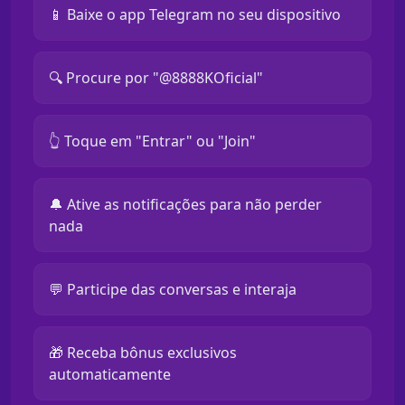
📱 Baixe o app Telegram no seu dispositivo
🔍 Procure por "@8888KOficial"
👆 Toque em "Entrar" ou "Join"
🔔 Ative as notificações para não perder
nada
💬 Participe das conversas e interaja
🎁 Receba bônus exclusivos
automaticamente