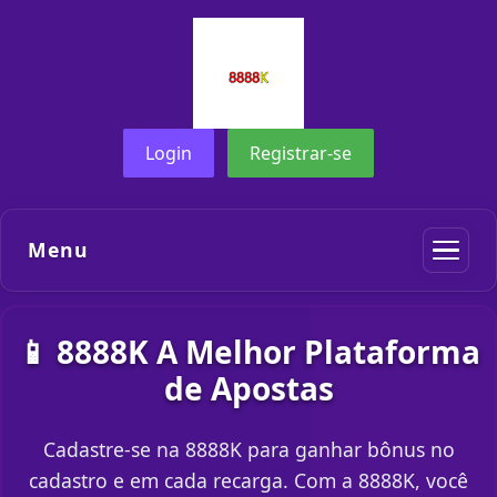
Login
Registrar-se
Menu
📱 8888K A Melhor Plataforma
de Apostas
Cadastre-se na 8888K para ganhar bônus no
cadastro e em cada recarga. Com a 8888K, você