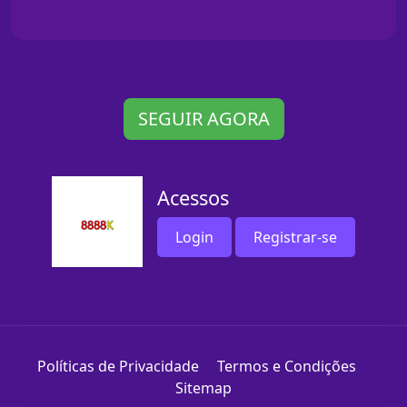
SEGUIR AGORA
Acessos
Login
Registrar-se
Políticas de Privacidade
Termos e Condições
Sitemap