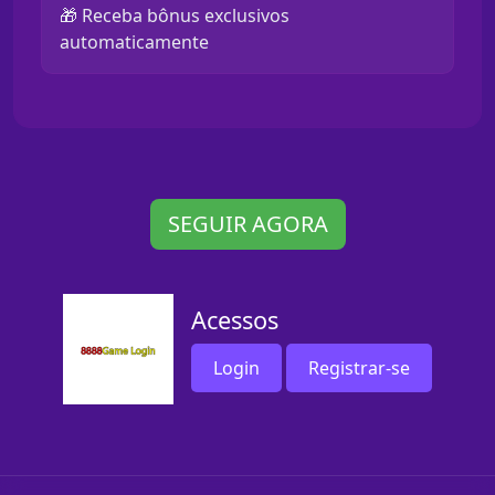
🎁 Receba bônus exclusivos
automaticamente
SEGUIR AGORA
Acessos
Login
Registrar-se