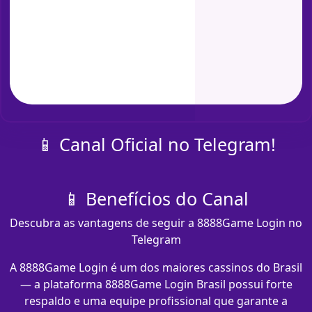
📱 Canal Oficial no Telegram!
📱 Benefícios do Canal
Descubra as vantagens de seguir a 8888Game Login no
Telegram
A 8888Game Login é um dos maiores cassinos do Brasil
— a plataforma 8888Game Login Brasil possui forte
respaldo e uma equipe profissional que garante a