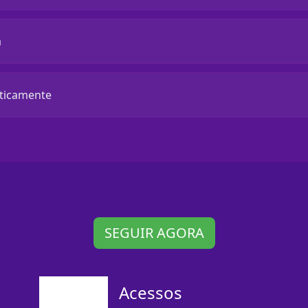
a
aticamente
SEGUIR AGORA
Acessos