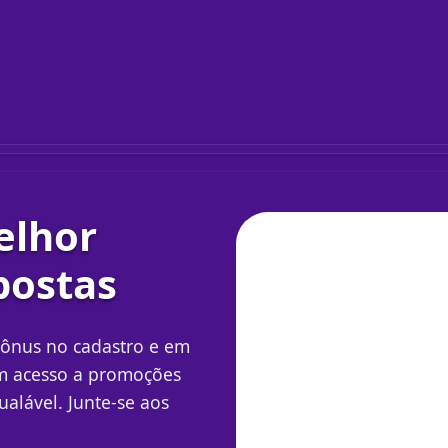
elhor
postas
bônus no cadastro e em
em acesso a promoções
ualável. Junte-se aos