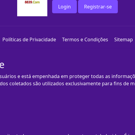
Login
Registrar-se
Políticas de Privacidade
Termos e Condições
Sitemap
de
usuários e está empenhada em proteger todas as informaçõ
os coletados são utilizados exclusivamente para fins de m