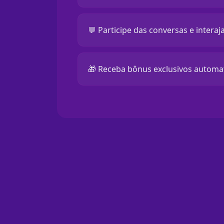
💬 Participe das conversas e interaj
🎁 Receba bônus exclusivos autom