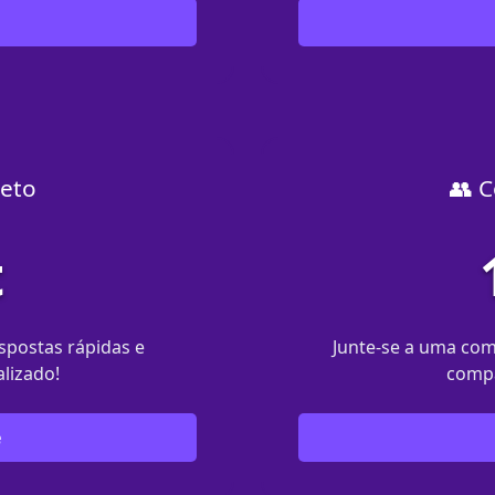
reto
👥 
t
espostas rápidas e
Junte-se a uma com
lizado!
compa
e