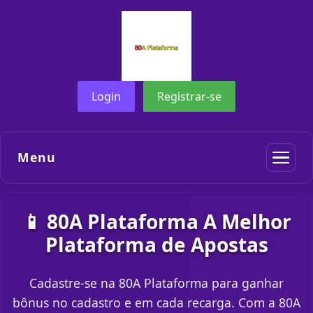
Login
Registrar-se
Menu
📱 80A Plataforma A Melhor
Plataforma de Apostas
Cadastre-se na 80A Plataforma para ganhar
bônus no cadastro e em cada recarga. Com a 80A