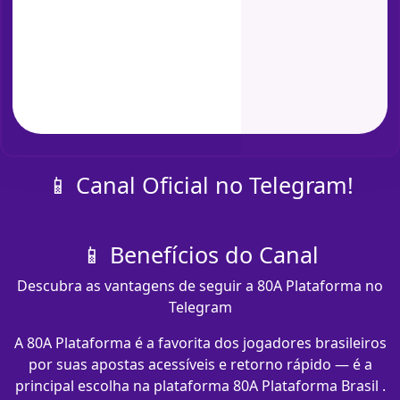
📱 Canal Oficial no Telegram!
📱 Benefícios do Canal
Descubra as vantagens de seguir a 80A Plataforma no
Telegram
A 80A Plataforma é a favorita dos jogadores brasileiros
por suas apostas acessíveis e retorno rápido — é a
principal escolha na plataforma 80A Plataforma Brasil .