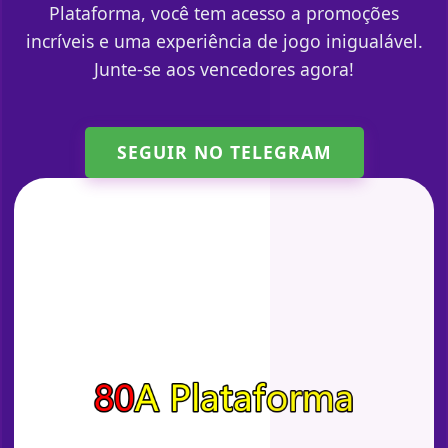
Plataforma, você tem acesso a promoções
incríveis e uma experiência de jogo inigualável.
Junte-se aos vencedores agora!
SEGUIR NO TELEGRAM