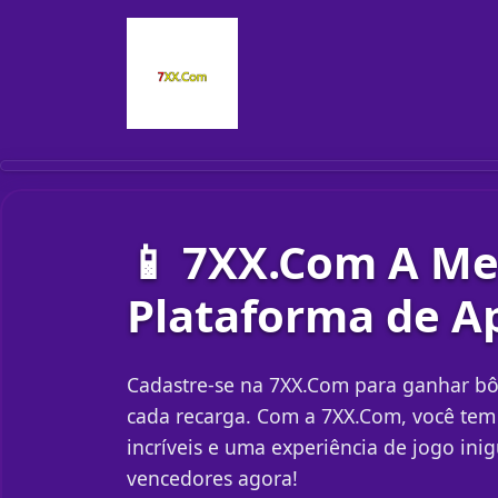
📱 7XX.Com A Me
Plataforma de A
Cadastre-se na 7XX.Com para ganhar bô
cada recarga. Com a 7XX.Com, você tem
incríveis e uma experiência de jogo inig
vencedores agora!