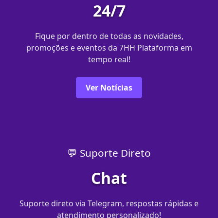
24/7
Fique por dentro de todas as novidades,
promoções e eventos da 7HH Plataforma em
tempo real!
Ver Notícias
💬 Suporte Direto
Chat
Suporte direto via Telegram, respostas rápidas e
atendimento personalizado!