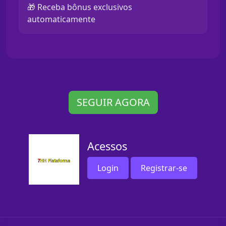
🎁 Receba bônus exclusivos
automaticamente
SEGUIR AGORA
Acessos
Login
Registrar-se