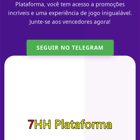
Plataforma, você tem acesso a promoções
incríveis e uma experiência de jogo inigualável.
Junte-se aos vencedores agora!
SEGUIR NO TELEGRAM