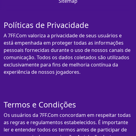
Sitemap
Políticas de Privacidade
A 7FF.Com valoriza a privacidade de seus usuários e
está empenhada em proteger todas as informações
pessoais fornecidas durante o uso de nossos canais de
comunicação. Todos os dados coletados são utilizados
exclusivamente para fins de melhoria contínua da
experiência de nossos jogadores.
Termos e Condições
Os usuários da 7FF.Com concordam em respeitar todas
as regras e regulamentos estabelecidos. É importante
ler e entender todos os termos antes de participar de