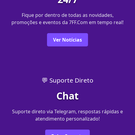
Fique por dentro de todas as novidades,
promoções e eventos da 7FF.Com em tempo real!
Ver Notícias
💬 Suporte Direto
Chat
Suporte direto via Telegram, respostas rápidas e
atendimento personalizado!