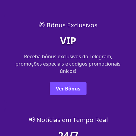
🎁 Bônus Exclusivos
VIP
Receba bônus exclusivos do Telegram,
promoções especiais e códigos promocionais
únicos!
Ver Bônus
📢 Notícias em Tempo Real
24/7