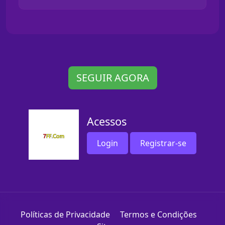
SEGUIR AGORA
Acessos
Login
Registrar-se
Políticas de Privacidade
Termos e Condições