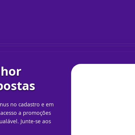
lhor
postas
nus no cadastro e em
 acesso a promoções
ualável. Junte-se aos