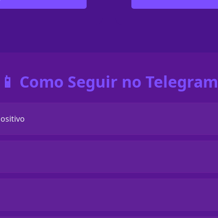
📱 Como Seguir no Telegram
ositivo