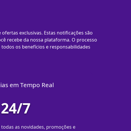
ofertas exclusivas. Estas notificações são
ocê recebe da nossa plataforma. O processo
 todos os benefícios e responsabilidades
cias em Tempo Real
24/7
e todas as novidades, promoções e