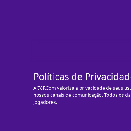
Políticas de Privacida
A 78F.Com valoriza a privacidade de seus u
nossos canais de comunicação. Todos os dad
jogadores.