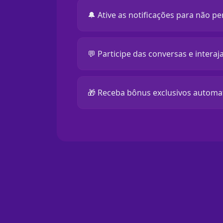
🔔 Ative as notificações para não p
💬 Participe das conversas e interaj
🎁 Receba bônus exclusivos autom