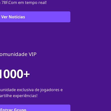
a 78F.Com em tempo real!
Ver Notícias
Comunidade VIP
1000+
unidade exclusiva de jogadores e
rtilhe experiências!
Entrar Grupo