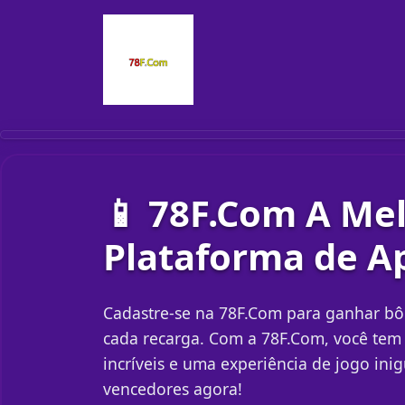
📱 78F.Com A Me
Plataforma de A
Cadastre-se na 78F.Com para ganhar bô
cada recarga. Com a 78F.Com, você tem
incríveis e uma experiência de jogo inig
vencedores agora!