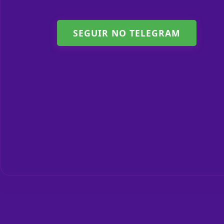
SEGUIR NO TELEGRAM