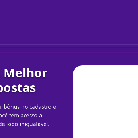
A Melhor
postas
r bônus no cadastro e
ocê tem acesso a
e jogo inigualável.