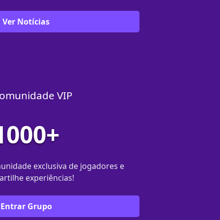
Ver Notícias
Comunidade VIP
1000+
unidade exclusiva de jogadores e
rtilhe experiências!
Entrar Grupo