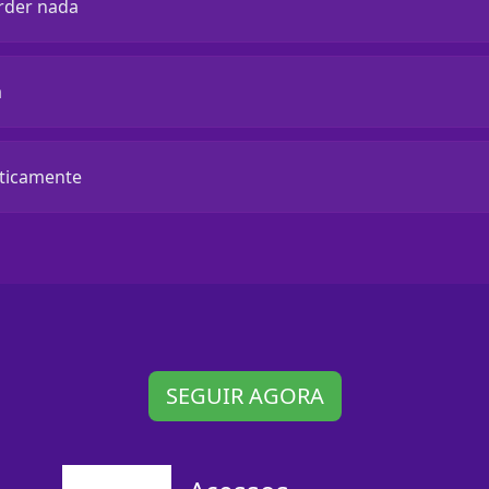
erder nada
a
aticamente
SEGUIR AGORA