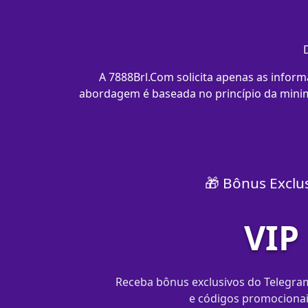
A 7888Brl.Com solicita apenas as inform
abordagem é baseada no princípio da minim
🎁 Bônus Exclu
VIP
Receba bônus exclusivos do Telegra
e códigos promocionai