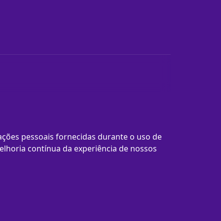
ações pessoais fornecidas durante o uso de
elhoria contínua da experiência de nossos