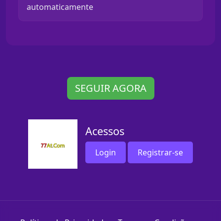
automaticamente
SEGUIR AGORA
Acessos
Login
Registrar-se