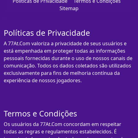
Políticas de Privacidade
Termos e Condições
Sitemap
Políticas de Privacidade
A 77At.Com valoriza a privacidade de seus usuários e
está empenhada em proteger todas as informações
pessoais fornecidas durante o uso de nossos canais de
comunicação. Todos os dados coletados são utilizados
exclusivamente para fins de melhoria contínua da
experiência de nossos jogadores.
Termos e Condições
Os usuários da 77At.Com concordam em respeitar
todas as regras e regulamentos estabelecidos. É