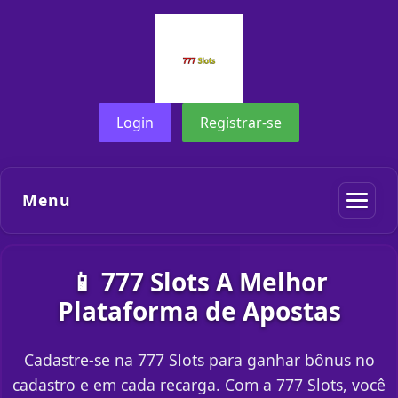
Login
Registrar-se
Menu
📱 777 Slots A Melhor
Plataforma de Apostas
Cadastre-se na 777 Slots para ganhar bônus no
cadastro e em cada recarga. Com a 777 Slots, você