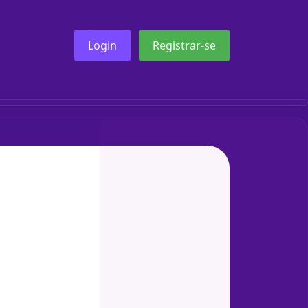
Login
Registrar-se