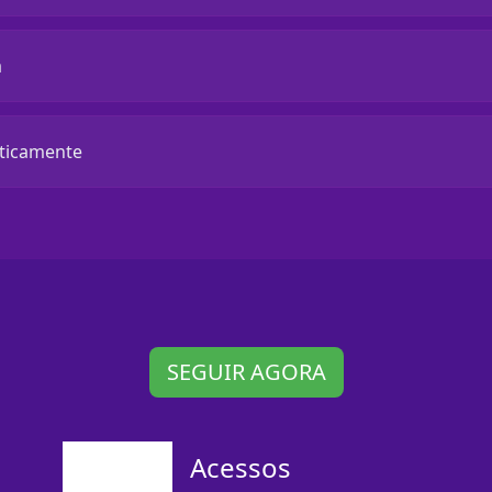
a
aticamente
SEGUIR AGORA
Acessos