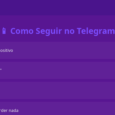
📱 Como Seguir no Telegram
ositivo
"
erder nada