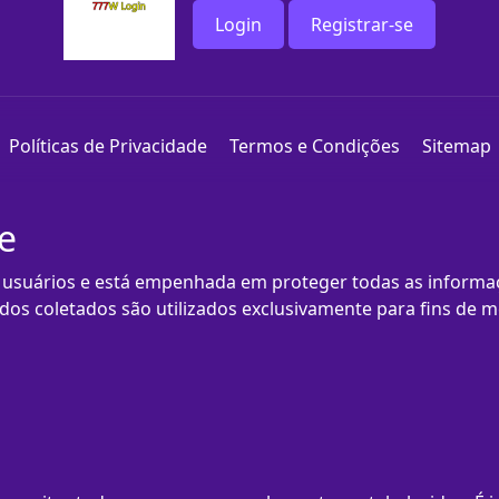
Login
Registrar-se
Políticas de Privacidade
Termos e Condições
Sitemap
de
s usuários e está empenhada em proteger todas as informa
os coletados são utilizados exclusivamente para fins de m