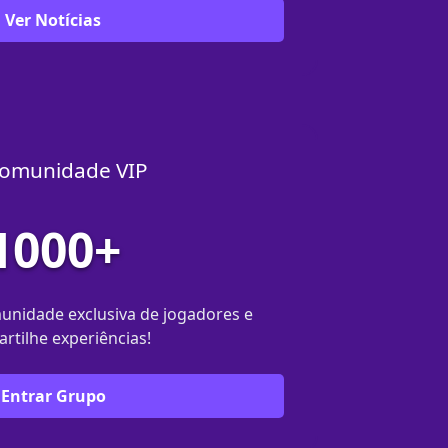
Ver Notícias
Comunidade VIP
1000+
unidade exclusiva de jogadores e
rtilhe experiências!
Entrar Grupo