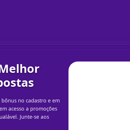
 Melhor
postas
 bônus no cadastro e em
tem acesso a promoções
ualável. Junte-se aos