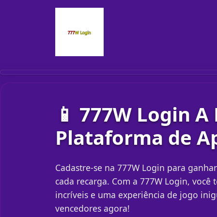
📱 777W Login A
Plataforma de A
Cadastre-se na 777W Login para ganhar
cada recarga. Com a 777W Login, você 
incríveis e uma experiência de jogo inig
vencedores agora!