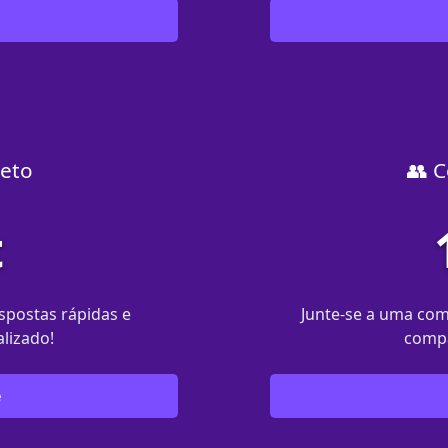
reto
👥 
t
espostas rápidas e
Junte-se a uma com
lizado!
compa
e