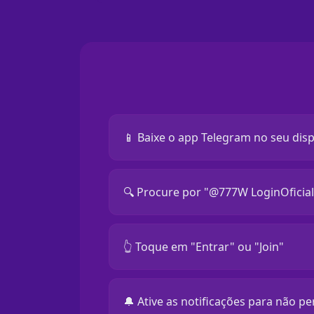
📱 Baixe o app Telegram no seu disp
🔍 Procure por "@777W LoginOficial
👆 Toque em "Entrar" ou "Join"
🔔 Ative as notificações para não p