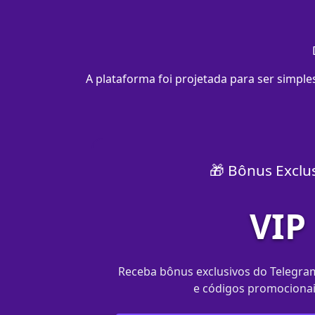
A plataforma foi projetada para ser simple
🎁 Bônus Exclu
VIP
Receba bônus exclusivos do Telegra
e códigos promocionai