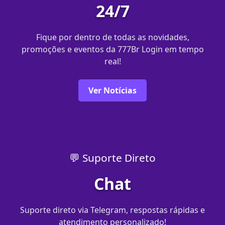
24/7
Fique por dentro de todas as novidades,
promoções e eventos da 777Br Login em tempo
real!
Ver Notícias
💬 Suporte Direto
Chat
Suporte direto via Telegram, respostas rápidas e
atendimento personalizado!