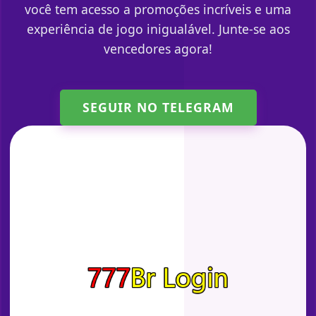
você tem acesso a promoções incríveis e uma
experiência de jogo inigualável. Junte-se aos
vencedores agora!
SEGUIR NO TELEGRAM