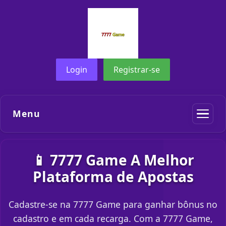
Login
Registrar-se
Menu
📱 7777 Game A Melhor
Plataforma de Apostas
Cadastre-se na 7777 Game para ganhar bônus no
cadastro e em cada recarga. Com a 7777 Game,