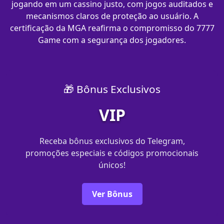
jogando em um cassino justo, com jogos auditados e
mecanismos claros de proteção ao usuário. A
certificação da MGA reafirma o compromisso do 7777
Game com a segurança dos jogadores.
🎁 Bônus Exclusivos
VIP
Receba bônus exclusivos do Telegram,
promoções especiais e códigos promocionais
únicos!
Ver Bônus