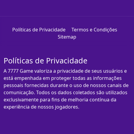
Políticas de Privacidade
Termos e Condições
Sitemap
Políticas de Privacidade
A 7777 Game valoriza a privacidade de seus usuários e
está empenhada em proteger todas as informações
pessoais fornecidas durante o uso de nossos canais de
comunicação. Todos os dados coletados são utilizados
exclusivamente para fins de melhoria contínua da
experiência de nossos jogadores.