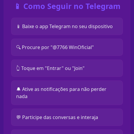
📱 Como Seguir no Telegram
📱 Baixe o app Telegram no seu dispositivo
🔍 Procure por "@7766 WinOficial"
👆 Toque em "Entrar" ou "Join"
🔔 Ative as notificações para não perder
nada
💬 Participe das conversas e interaja