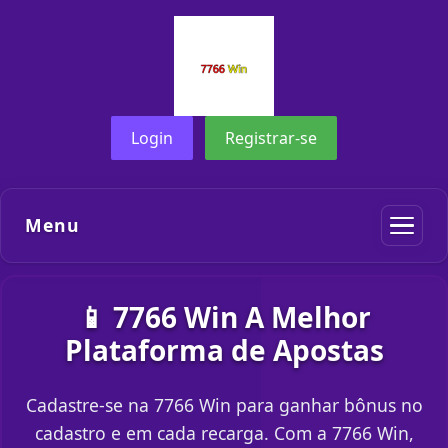
Login
Registrar-se
Menu
📱 7766 Win A Melhor
Plataforma de Apostas
Cadastre-se na 7766 Win para ganhar bônus no
cadastro e em cada recarga. Com a 7766 Win,