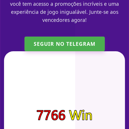
você tem acesso a promoções incríveis e uma
experiência de jogo inigualável. Junte-se aos
vencedores agora!
SEGUIR NO TELEGRAM