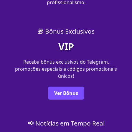
profissionalismo.
🎁 Bônus Exclusivos
VIP
Receba bônus exclusivos do Telegram,
promoções especiais e códigos promocionais
únicos!
Ver Bônus
📢 Notícias em Tempo Real