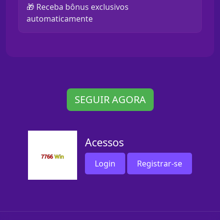
🎁 Receba bônus exclusivos
automaticamente
SEGUIR AGORA
Acessos
Login
Registrar-se