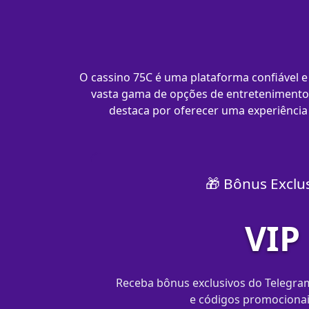
O cassino 75C é uma plataforma confiável 
vasta gama de opções de entretenimento, 
destaca por oferecer uma experiência
🎁 Bônus Exclu
VIP
Receba bônus exclusivos do Telegra
e códigos promocionai