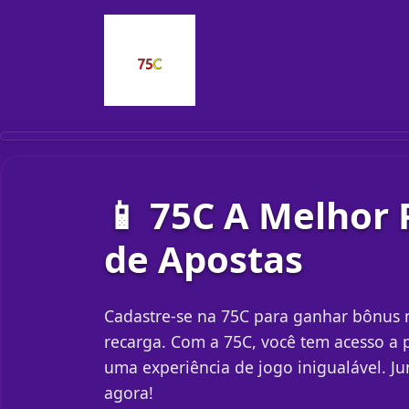
📱 75C A Melhor
de Apostas
Cadastre-se na 75C para ganhar bônus 
recarga. Com a 75C, você tem acesso a 
uma experiência de jogo inigualável. J
agora!