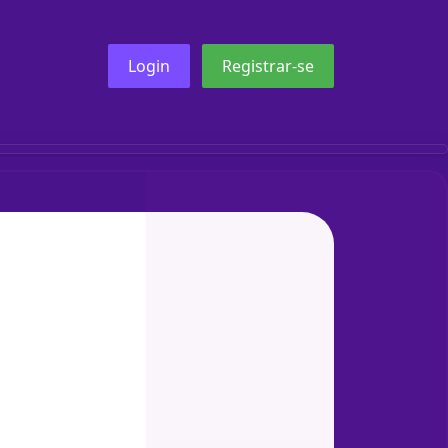
Login
Registrar-se