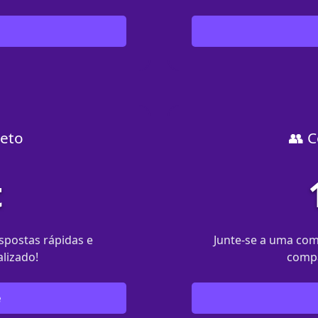
reto
👥 
t
espostas rápidas e
Junte-se a uma com
lizado!
compa
e