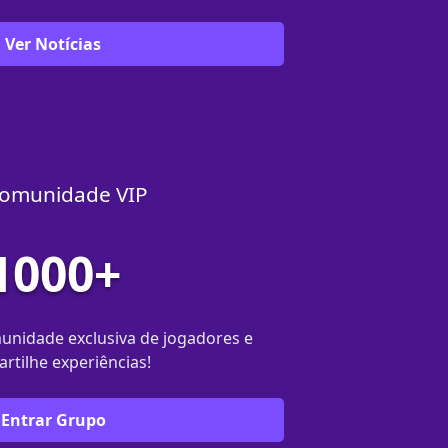
Ver Notícias
Comunidade VIP
1000+
unidade exclusiva de jogadores e
rtilhe experiências!
Entrar Grupo