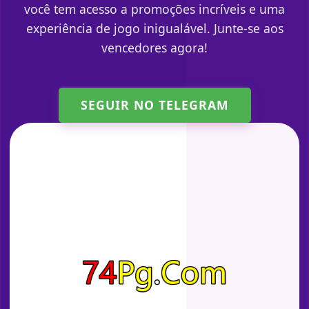
você tem acesso a promoções incríveis e uma
experiência de jogo inigualável. Junte-se aos
vencedores agora!
SEGUIR NO TELEGRAM