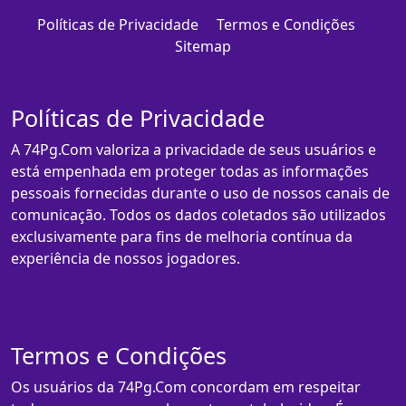
Políticas de Privacidade
Termos e Condições
Sitemap
Políticas de Privacidade
A 74Pg.Com valoriza a privacidade de seus usuários e
está empenhada em proteger todas as informações
pessoais fornecidas durante o uso de nossos canais de
comunicação. Todos os dados coletados são utilizados
exclusivamente para fins de melhoria contínua da
experiência de nossos jogadores.
Termos e Condições
Os usuários da 74Pg.Com concordam em respeitar