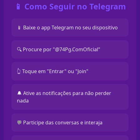
📱 Como Seguir no Telegram
📱 Baixe o app Telegram no seu dispositivo
🔍 Procure por "@74Pg.ComOficial"
👆 Toque em "Entrar" ou "Join"
🔔 Ative as notificações para não perder
nada
💬 Participe das conversas e interaja