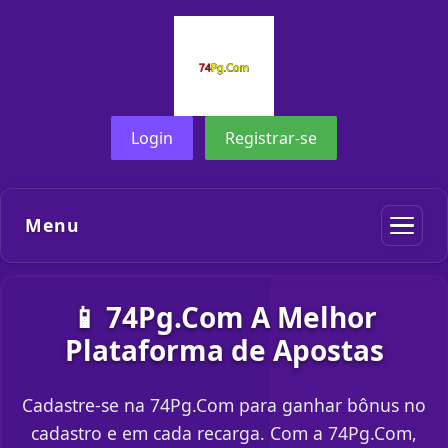
Login
Registrar-se
Menu
📱 74Pg.Com A Melhor
Plataforma de Apostas
Cadastre-se na 74Pg.Com para ganhar bônus no
cadastro e em cada recarga. Com a 74Pg.Com,