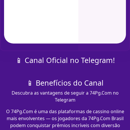
📱 Canal Oficial no Telegram!
📱 Benefícios do Canal
Descubra as vantagens de seguir a 74Pg.Com no
Telegram
O 74Pg.Com é uma das plataformas de cassino online
mais envolventes — os jogadores da 74Pg.Com Brasil
podem conquistar prêmios incríveis com diversão