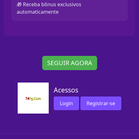
🎁 Receba bônus exclusivos
automaticamente
SEGUIR AGORA
Acessos
Login
Registrar-se