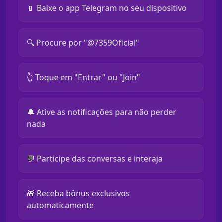
📱 Baixe o app Telegram no seu dispositivo
🔍 Procure por "@7359Oficial"
👆 Toque em "Entrar" ou "Join"
🔔 Ative as notificações para não perder
nada
💬 Participe das conversas e interaja
🎁 Receba bônus exclusivos
automaticamente