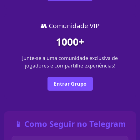
👥 Comunidade VIP
1000+
Junte-se a uma comunidade exclusiva de
jogadores e compartilhe experiências!
Entrar Grupo
📱 Como Seguir no Telegram