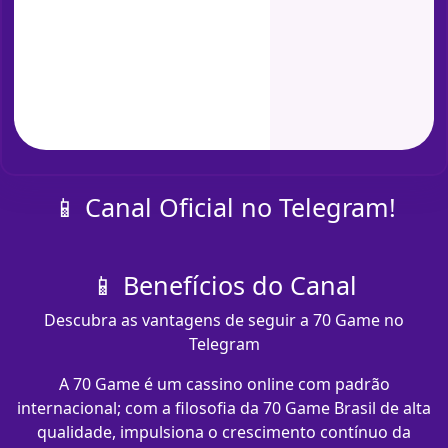
📱 Canal Oficial no Telegram!
📱 Benefícios do Canal
Descubra as vantagens de seguir a 70 Game no
Telegram
A 70 Game é um cassino online com padrão
internacional; com a filosofia da 70 Game Brasil de alta
qualidade, impulsiona o crescimento contínuo da