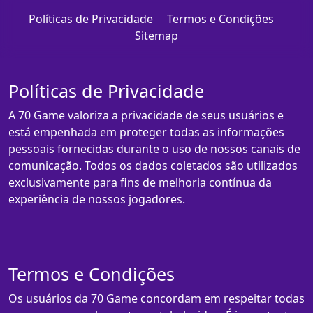
Políticas de Privacidade
Termos e Condições
Sitemap
Políticas de Privacidade
A 70 Game valoriza a privacidade de seus usuários e
está empenhada em proteger todas as informações
pessoais fornecidas durante o uso de nossos canais de
comunicação. Todos os dados coletados são utilizados
exclusivamente para fins de melhoria contínua da
experiência de nossos jogadores.
Termos e Condições
Os usuários da 70 Game concordam em respeitar todas