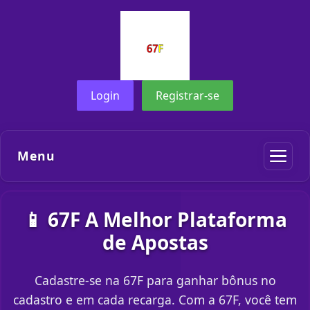
Login
Registrar-se
Menu
📱 67F A Melhor Plataforma
de Apostas
Cadastre-se na 67F para ganhar bônus no
cadastro e em cada recarga. Com a 67F, você tem