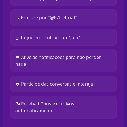
🔍 Procure por "@67FOficial"
👆 Toque em "Entrar" ou "Join"
🔔 Ative as notificações para não perder
nada
💬 Participe das conversas e interaja
🎁 Receba bônus exclusivos
automaticamente