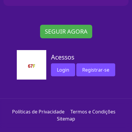
SEGUIR AGORA
Acessos
Login
Registrar-se
Políticas de Privacidade
Termos e Condições
Sitemap