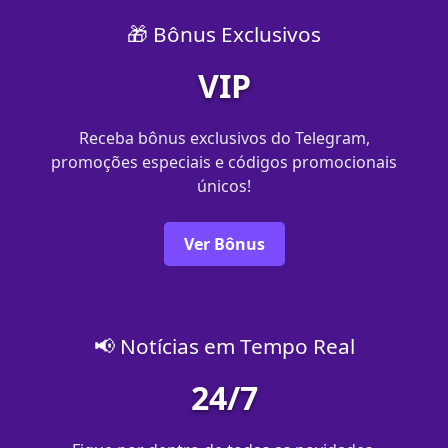
🎁 Bônus Exclusivos
VIP
Receba bônus exclusivos do Telegram,
promoções especiais e códigos promocionais
únicos!
Ver Bônus
📢 Notícias em Tempo Real
24/7