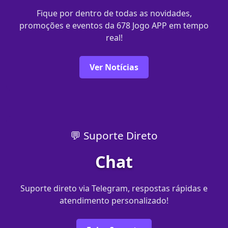
Fique por dentro de todas as novidades,
promoções e eventos da 678 Jogo APP em tempo
real!
Ver Notícias
💬 Suporte Direto
Chat
Suporte direto via Telegram, respostas rápidas e
atendimento personalizado!