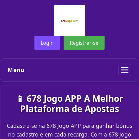
Login
Registrar-se
Menu
📱 678 Jogo APP A Melhor
Plataforma de Apostas
Cadastre-se na 678 Jogo APP para ganhar bônus
no cadastro e em cada recarga. Com a 678 Jogo