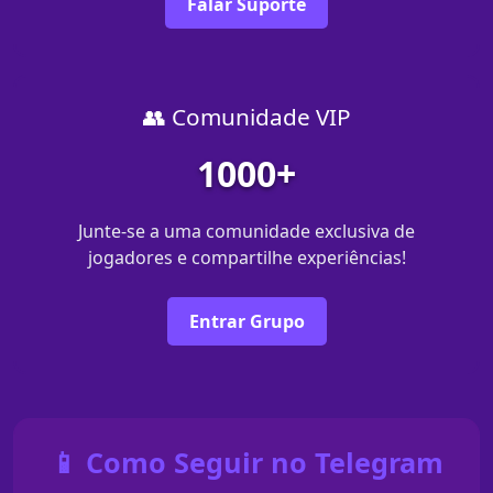
Falar Suporte
👥 Comunidade VIP
1000+
Junte-se a uma comunidade exclusiva de
jogadores e compartilhe experiências!
Entrar Grupo
📱 Como Seguir no Telegram