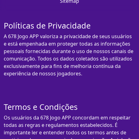
Sitemap
Políticas de Privacidade
A 678 Jogo APP valoriza a privacidade de seus usuários
e está empenhada em proteger todas as informações
pessoais fornecidas durante o uso de nossos canais de
comunicação. Todos os dados coletados são utilizados
exclusivamente para fins de melhoria contínua da
experiência de nossos jogadores.
Termos e Condições
Os usuários da 678 Jogo APP concordam em respeitar
todas as regras e regulamentos estabelecidos. É
importante ler e entender todos os termos antes de