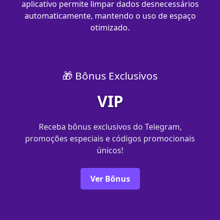
aplicativo permite limpar dados desnecessários
automaticamente, mantendo o uso de espaço
otimizado.
🎁 Bônus Exclusivos
VIP
Receba bônus exclusivos do Telegram,
promoções especiais e códigos promocionais
únicos!
Ver Bônus