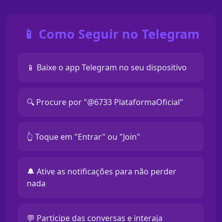
📱 Como Seguir no Telegram
📱 Baixe o app Telegram no seu dispositivo
🔍 Procure por "@6733 PlataformaOficial"
👆 Toque em "Entrar" ou "Join"
🔔 Ative as notificações para não perder
nada
💬 Participe das conversas e interaja