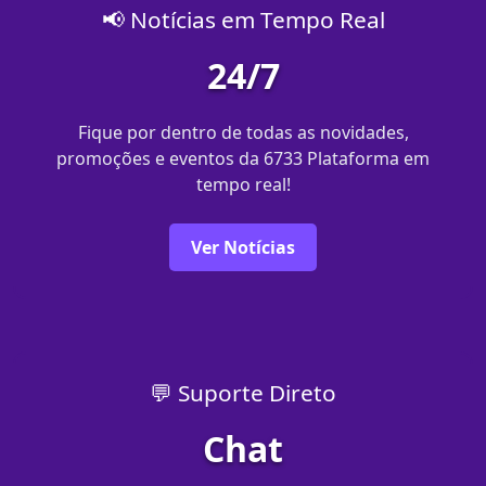
📢 Notícias em Tempo Real
24/7
Fique por dentro de todas as novidades,
promoções e eventos da 6733 Plataforma em
tempo real!
Ver Notícias
💬 Suporte Direto
Chat