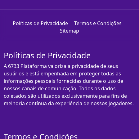
Políticas de Privacidade
Termos e Condições
Sitemap
Políticas de Privacidade
A 6733 Plataforma valoriza a privacidade de seus
usuários e está empenhada em proteger todas as
informações pessoais fornecidas durante o uso de
nossos canais de comunicação. Todos os dados
coletados são utilizados exclusivamente para fins de
melhoria contínua da experiência de nossos jogadores.
Termos e Condições