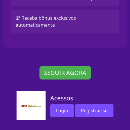
🎁 Receba bônus exclusivos
automaticamente
SEGUIR AGORA
Acessos
Login
Registrar-se