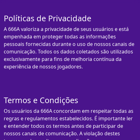
Políticas de Privacidade
A 666A valoriza a privacidade de seus usuários e está
empenhada em proteger todas as informações
pessoais fornecidas durante o uso de nossos canais de
comunicação. Todos os dados coletados são utilizados
exclusivamente para fins de melhoria contínua da
experiência de nossos jogadores.
Termos e Condições
Os usuários da 666A concordam em respeitar todas as
regras e regulamentos estabelecidos. É importante ler
e entender todos os termos antes de participar de
nossos canais de comunicação. A violação destes