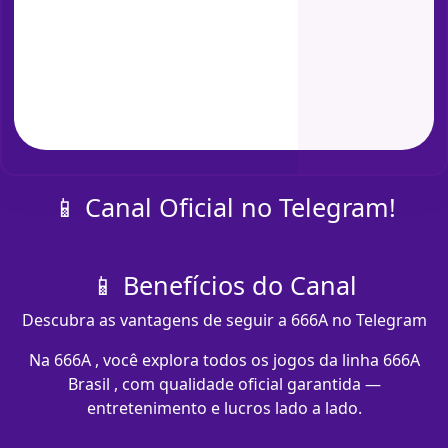
📱 Canal Oficial no Telegram!
📱 Benefícios do Canal
Descubra as vantagens de seguir a 666A no Telegram
Na 666A , você explora todos os jogos da linha 666A
Brasil , com qualidade oficial garantida —
entretenimento e lucros lado a lado.