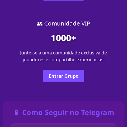
👥 Comunidade VIP
1000+
Junte-se a uma comunidade exclusiva de
jogadores e compartilhe experiências!
Entrar Grupo
📱 Como Seguir no Telegram