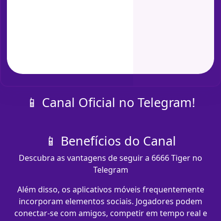
📱 Canal Oficial no Telegram!
📱 Benefícios do Canal
Descubra as vantagens de seguir a 6666 Tiger no
Telegram
Além disso, os aplicativos móveis frequentemente
incorporam elementos sociais. Jogadores podem
conectar-se com amigos, competir em tempo real e