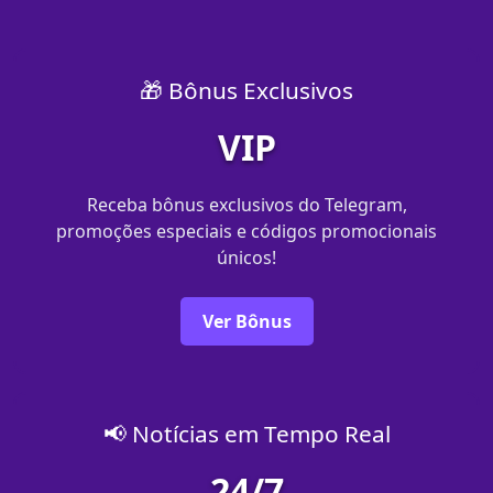
🎁 Bônus Exclusivos
VIP
Receba bônus exclusivos do Telegram,
promoções especiais e códigos promocionais
únicos!
Ver Bônus
📢 Notícias em Tempo Real
24/7