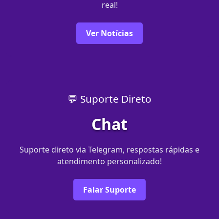
real!
Ver Notícias
💬 Suporte Direto
Chat
Suporte direto via Telegram, respostas rápidas e
atendimento personalizado!
Falar Suporte