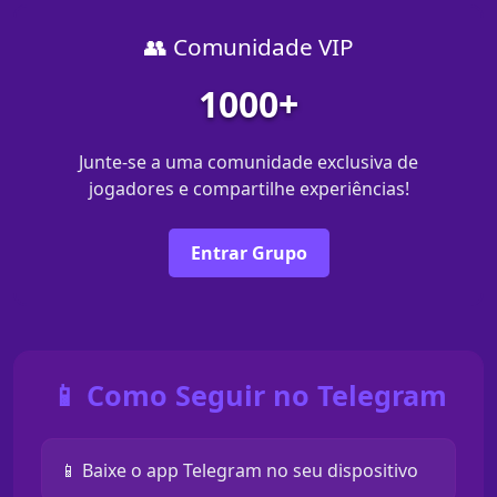
👥 Comunidade VIP
1000+
Junte-se a uma comunidade exclusiva de
jogadores e compartilhe experiências!
Entrar Grupo
📱 Como Seguir no Telegram
📱 Baixe o app Telegram no seu dispositivo