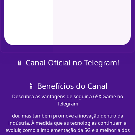
📱 Canal Oficial no Telegram!
📱 Benefícios do Canal
Descubra as vantagens de seguir a 65X Game no
Telegram
dor, mas também promove a inovação dentro da
indústria. À medida que as tecnologias continuam a
evoluir, como a implementação da 5G e a melhoria dos