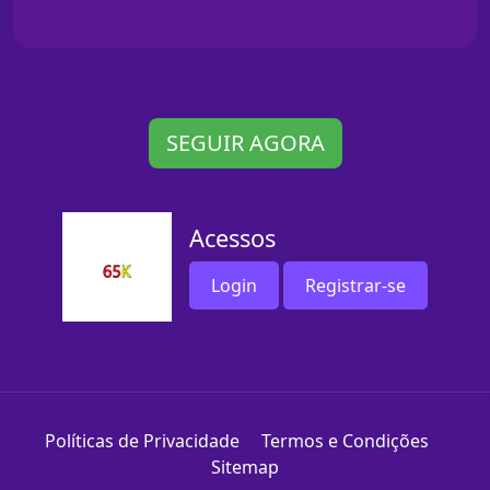
SEGUIR AGORA
Acessos
Login
Registrar-se
Políticas de Privacidade
Termos e Condições
Sitemap