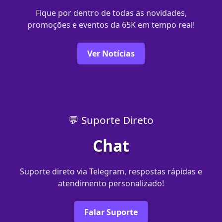
Fique por dentro de todas as novidades,
promoções e eventos da 65K em tempo real!
Ver Notícias
💬 Suporte Direto
Chat
Suporte direto via Telegram, respostas rápidas e
atendimento personalizado!
Falar Suporte