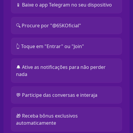
📱 Baixe o app Telegram no seu dispositivo
🔍 Procure por "@65KOficial"
👆 Toque em "Entrar" ou "Join"
🔔 Ative as notificações para não perder
nada
💬 Participe das conversas e interaja
🎁 Receba bônus exclusivos
automaticamente