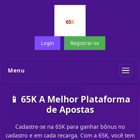
Login
Registrar-se
Menu
📱 65K A Melhor Plataforma
de Apostas
Cadastre-se na 65K para ganhar bônus no
cadastro e em cada recarga. Com a 65K, você tem