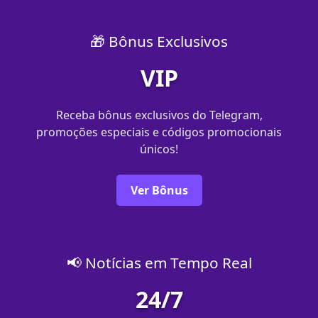
🎁 Bônus Exclusivos
VIP
Receba bônus exclusivos do Telegram,
promoções especiais e códigos promocionais
únicos!
Ver Bônus
📢 Notícias em Tempo Real
24/7