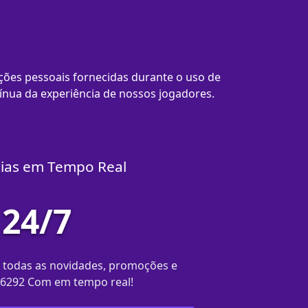
ções pessoais fornecidas durante o uso de
tínua da experiência de nossos jogadores.
cias em Tempo Real
24/7
e todas as novidades, promoções e
 6292 Com em tempo real!