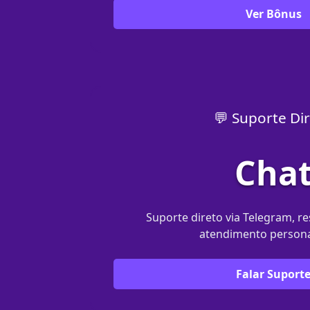
Ver Bônus
💬 Suporte Di
Cha
Suporte direto via Telegram, r
atendimento persona
Falar Suport