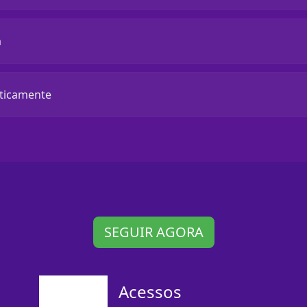
a
aticamente
SEGUIR AGORA
Acessos