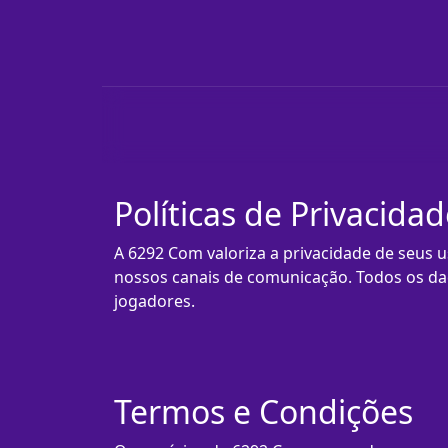
Políticas de Privacida
A 6292 Com valoriza a privacidade de seus
nossos canais de comunicação. Todos os dad
jogadores.
Termos e Condições