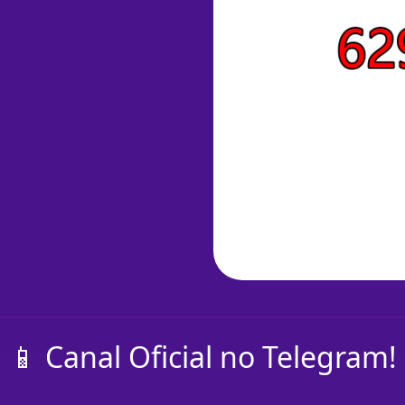
📱 Canal Oficial no Telegram!