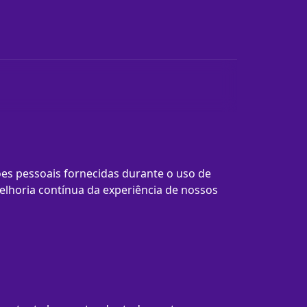
es pessoais fornecidas durante o uso de
elhoria contínua da experiência de nossos