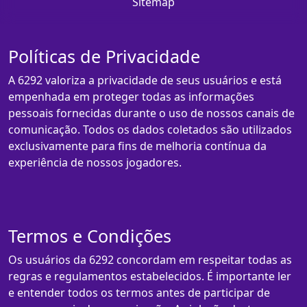
Sitemap
Políticas de Privacidade
A 6292 valoriza a privacidade de seus usuários e está
empenhada em proteger todas as informações
pessoais fornecidas durante o uso de nossos canais de
comunicação. Todos os dados coletados são utilizados
exclusivamente para fins de melhoria contínua da
experiência de nossos jogadores.
Termos e Condições
Os usuários da 6292 concordam em respeitar todas as
regras e regulamentos estabelecidos. É importante ler
e entender todos os termos antes de participar de