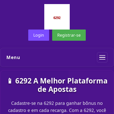
Login
Registrar-se
Menu
📱 6292 A Melhor Plataforma
de Apostas
Cadastre-se na 6292 para ganhar bônus no
cadastro e em cada recarga. Com a 6292, você