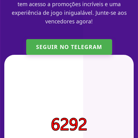
tem acesso a promoções incríveis e uma
experiência de jogo inigualável. Junte-se aos
vencedores agora!
SEGUIR NO TELEGRAM