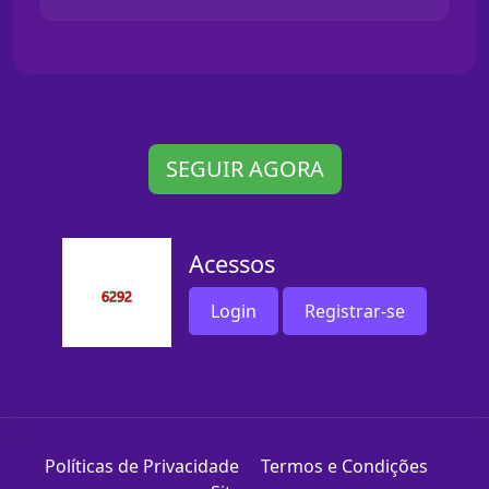
SEGUIR AGORA
Acessos
Login
Registrar-se
Políticas de Privacidade
Termos e Condições