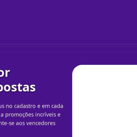
or
postas
us no cadastro e em cada
 a promoções incríveis e
unte-se aos vencedores