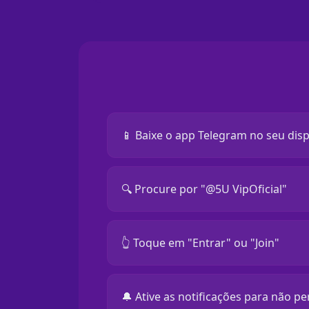
📱 Baixe o app Telegram no seu disp
🔍 Procure por "@5U VipOficial"
👆 Toque em "Entrar" ou "Join"
🔔 Ative as notificações para não p