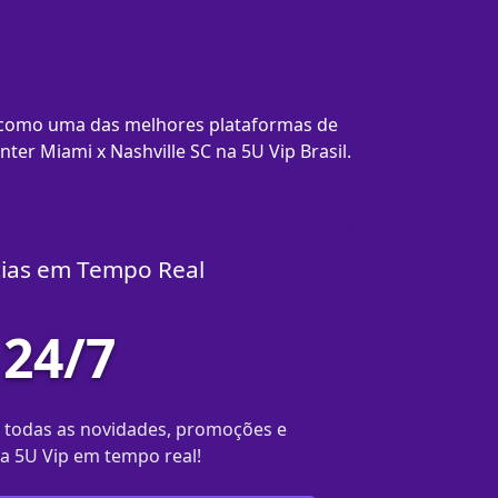
a como uma das melhores plataformas de
ter Miami x Nashville SC na 5U Vip Brasil.
cias em Tempo Real
24/7
e todas as novidades, promoções e
a 5U Vip em tempo real!