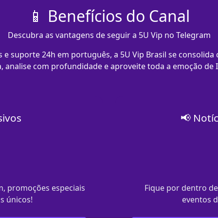
📱 Benefícios do Canal
Descubra as vantagens de seguir a 5U Vip no Telegram
 e suporte 24h em português, a 5U Vip Brasil se consolid
a, analise com profundidade e aproveite toda a emoção de In
sivos
📢 Notí
m, promoções especiais
Fique por dentro d
s únicos!
eventos d