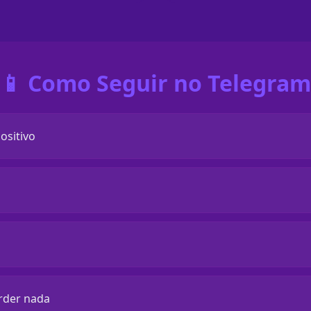
📱 Como Seguir no Telegram
ositivo
erder nada