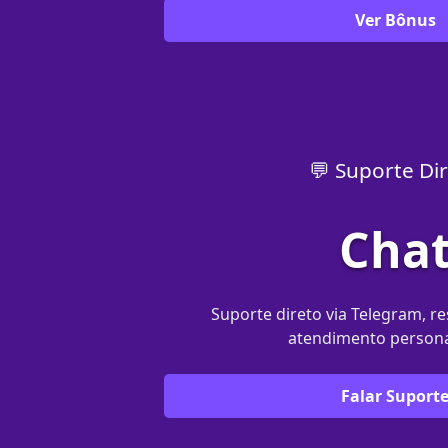
Ver Bônus
💬 Suporte Di
Cha
Suporte direto via Telegram, r
atendimento persona
Falar Suport