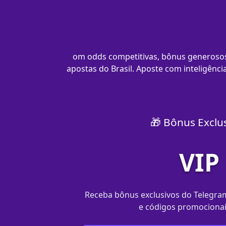
om odds competitivas, bônus generosos
apostas do Brasil. Aposte com inteligênci
🎁 Bônus Exclu
VIP
Receba bônus exclusivos do Telegra
e códigos promocionai