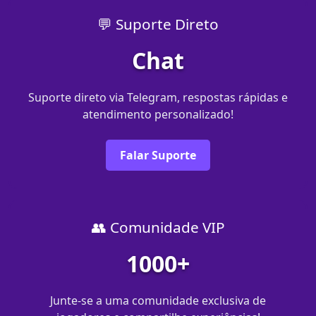
💬 Suporte Direto
Chat
Suporte direto via Telegram, respostas rápidas e
atendimento personalizado!
Falar Suporte
👥 Comunidade VIP
1000+
Junte-se a uma comunidade exclusiva de