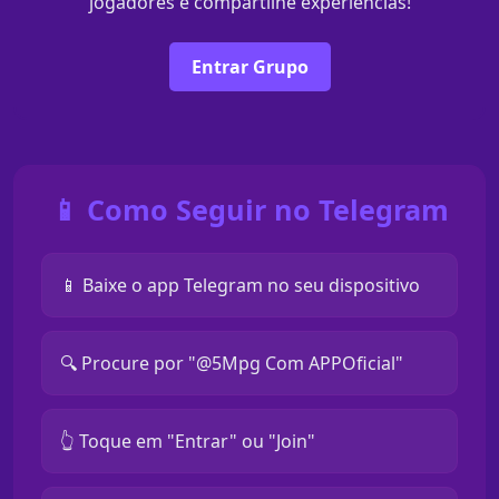
jogadores e compartilhe experiências!
Entrar Grupo
📱 Como Seguir no Telegram
📱 Baixe o app Telegram no seu dispositivo
🔍 Procure por "@5Mpg Com APPOficial"
👆 Toque em "Entrar" ou "Join"