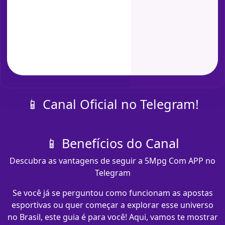
📱 Canal Oficial no Telegram!
📱 Benefícios do Canal
Descubra as vantagens de seguir a 5Mpg Com APP no
Telegram
Se você já se perguntou como funcionam as apostas
esportivas ou quer começar a explorar esse universo
no Brasil, este guia é para você! Aqui, vamos te mostrar