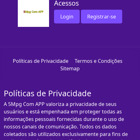
Acessos
Login
Registrar-se
Políticas de Privacidade
Termos e Condições
Sitemap
Políticas de Privacidade
A 5Mpg Com APP valoriza a privacidade de seus
usuários e está empenhada em proteger todas as
informações pessoais fornecidas durante o uso de
nossos canais de comunicação. Todos os dados
coletados são utilizados exclusivamente para fins de