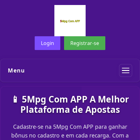
Login
Registrar-se
Menu
📱 5Mpg Com APP A Melhor
Plataforma de Apostas
Cadastre-se na 5Mpg Com APP para ganhar
bônus no cadastro e em cada recarga. Com a