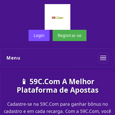
Login
Registrar-se
Menu
📱 59C.Com A Melhor
Plataforma de Apostas
Cadastre-se na 59C.Com para ganhar bônus no
cadastro e em cada recarga. Com a 59C.Com, você