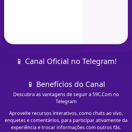
📱 Canal Oficial no Telegram!
📱 Benefícios do Canal
Descubra as vantagens de seguir a 59C.Com no
Telegram
Aproveite recursos interativos, como chats ao vivo,
enquetes e comentários, para participar ativamente da
experiência e trocar informações com outros fãs.