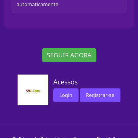
automaticamente
SEGUIR AGORA
Acessos
Login
Registrar-se