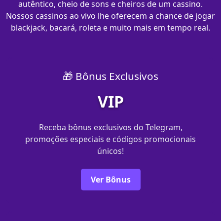
autêntico, cheio de sons e cheiros de um cassino.
Nossos cassinos ao vivo lhe oferecem a chance de jogar
blackjack, bacará, roleta e muito mais em tempo real.
🎁 Bônus Exclusivos
VIP
Receba bônus exclusivos do Telegram,
promoções especiais e códigos promocionais
únicos!
Ver Bônus