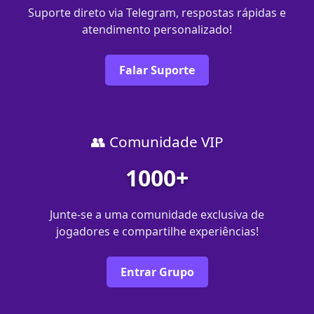
Suporte direto via Telegram, respostas rápidas e
atendimento personalizado!
Falar Suporte
👥 Comunidade VIP
1000+
Junte-se a uma comunidade exclusiva de
jogadores e compartilhe experiências!
Entrar Grupo