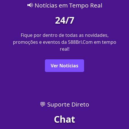
📢 Notícias em Tempo Real
24/7
Fique por dentro de todas as novidades,
promoções e eventos da 588Brl.Com em tempo
real!
Ver Notícias
💬 Suporte Direto
Chat