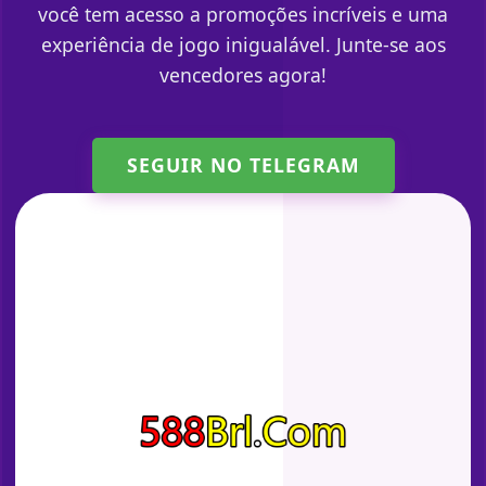
você tem acesso a promoções incríveis e uma
experiência de jogo inigualável. Junte-se aos
vencedores agora!
SEGUIR NO TELEGRAM