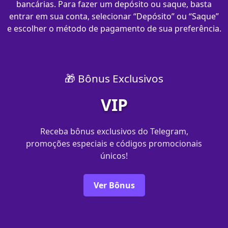
bancárias. Para fazer um depósito ou saque, basta
entrar em sua conta, selecionar “Depósito” ou “Saque”
e escolher o método de pagamento de sua preferência.
🎁 Bônus Exclusivos
VIP
Receba bônus exclusivos do Telegram,
promoções especiais e códigos promocionais
únicos!
Ver Bônus