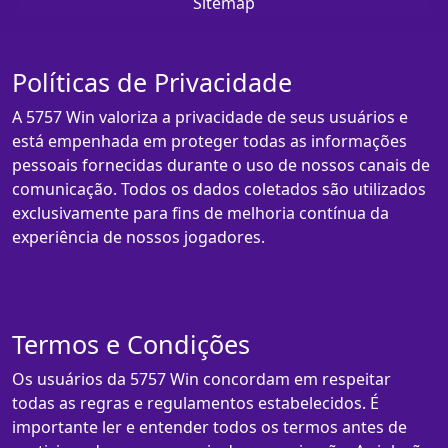
Sitemap
Políticas de Privacidade
A 5757 Win valoriza a privacidade de seus usuários e
está empenhada em proteger todas as informações
pessoais fornecidas durante o uso de nossos canais de
comunicação. Todos os dados coletados são utilizados
exclusivamente para fins de melhoria contínua da
experiência de nossos jogadores.
Termos e Condições
Os usuários da 5757 Win concordam em respeitar
todas as regras e regulamentos estabelecidos. É
importante ler e entender todos os termos antes de