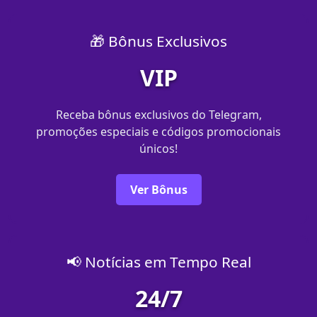
🎁 Bônus Exclusivos
VIP
Receba bônus exclusivos do Telegram,
promoções especiais e códigos promocionais
únicos!
Ver Bônus
📢 Notícias em Tempo Real
24/7