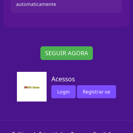
automaticamente
SEGUIR AGORA
Acessos
Login
Registrar-se