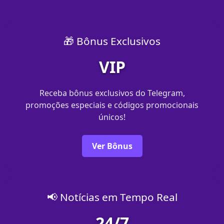
🎁 Bônus Exclusivos
VIP
Receba bônus exclusivos do Telegram,
promoções especiais e códigos promocionais
únicos!
Ver Bônus
📢 Notícias em Tempo Real
24/7