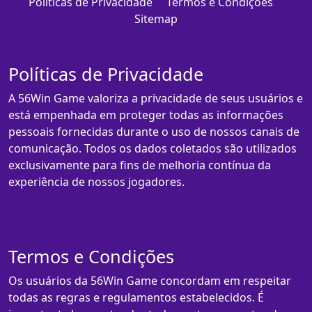
Políticas de Privacidade
Termos e Condições
Sitemap
Políticas de Privacidade
A 56Win Game valoriza a privacidade de seus usuários e
está empenhada em proteger todas as informações
pessoais fornecidas durante o uso de nossos canais de
comunicação. Todos os dados coletados são utilizados
exclusivamente para fins de melhoria contínua da
experiência de nossos jogadores.
Termos e Condições
Os usuários da 56Win Game concordam em respeitar
todas as regras e regulamentos estabelecidos. É