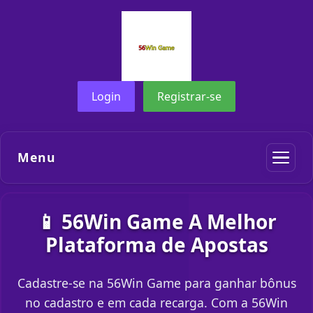
Login
Registrar-se
Menu
📱 56Win Game A Melhor
Plataforma de Apostas
Cadastre-se na 56Win Game para ganhar bônus
no cadastro e em cada recarga. Com a 56Win