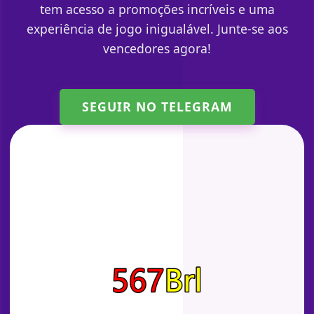
tem acesso a promoções incríveis e uma
experiência de jogo inigualável. Junte-se aos
vencedores agora!
SEGUIR NO TELEGRAM