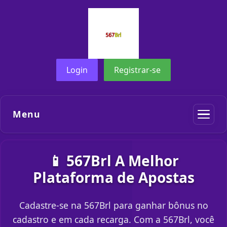
Login
Registrar-se
Menu
📱 567Brl A Melhor
Plataforma de Apostas
Cadastre-se na 567Brl para ganhar bônus no
cadastro e em cada recarga. Com a 567Brl, você