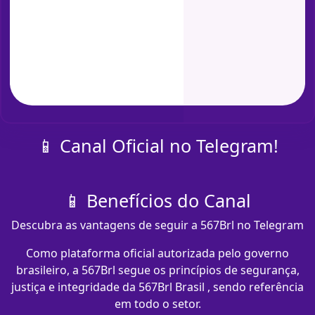
📱 Canal Oficial no Telegram!
📱 Benefícios do Canal
Descubra as vantagens de seguir a 567Brl no Telegram
Como plataforma oficial autorizada pelo governo
brasileiro, a 567Brl segue os princípios de segurança,
justiça e integridade da 567Brl Brasil , sendo referência
em todo o setor.