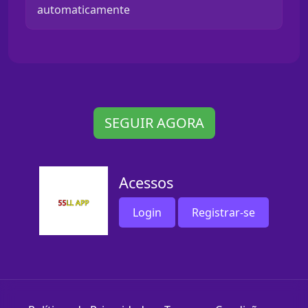
automaticamente
SEGUIR AGORA
Acessos
Login
Registrar-se