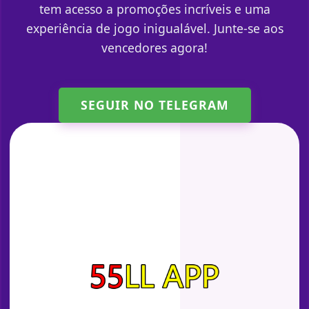
tem acesso a promoções incríveis e uma
experiência de jogo inigualável. Junte-se aos
vencedores agora!
SEGUIR NO TELEGRAM