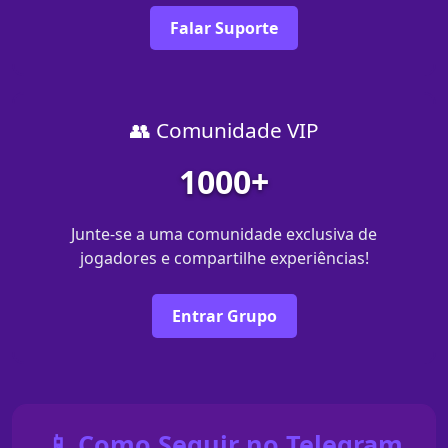
Falar Suporte
👥 Comunidade VIP
1000+
Junte-se a uma comunidade exclusiva de
jogadores e compartilhe experiências!
Entrar Grupo
📱 Como Seguir no Telegram