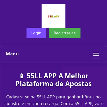
Login
Registrar-se
Menu
📱 55LL APP A Melhor
Plataforma de Apostas
Cadastre-se na 55LL APP para ganhar bônus no
cadastro e em cada recarga. Com a 55LL APP, você