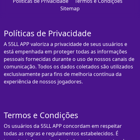
Políticas de Privacidade
Termos e Condições
Sitemap
Políticas de Privacidade
A 55LL APP valoriza a privacidade de seus usuários e
está empenhada em proteger todas as informações
pessoais fornecidas durante o uso de nossos canais de
comunicação. Todos os dados coletados são utilizados
exclusivamente para fins de melhoria contínua da
experiência de nossos jogadores.
Termos e Condições
Os usuários da 55LL APP concordam em respeitar
todas as regras e regulamentos estabelecidos. É