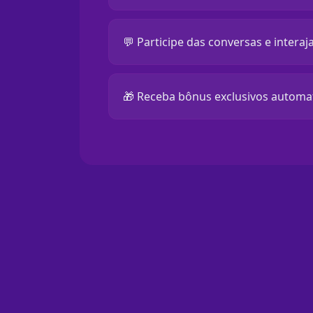
💬 Participe das conversas e interaj
🎁 Receba bônus exclusivos autom