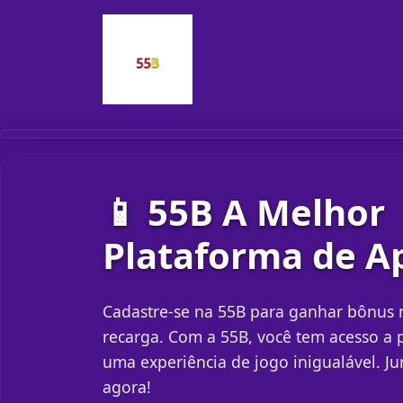
📱 55B A Melhor
Plataforma de A
Cadastre-se na 55B para ganhar bônus 
recarga. Com a 55B, você tem acesso a 
uma experiência de jogo inigualável. J
agora!