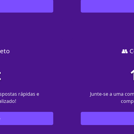
reto
👥 
t
espostas rápidas e
Junte-se a uma com
lizado!
compa
e