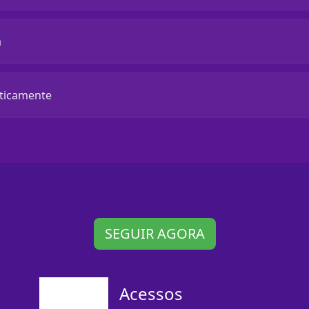
a
aticamente
SEGUIR AGORA
Acessos