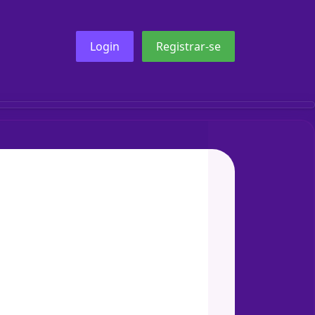
Login
Registrar-se