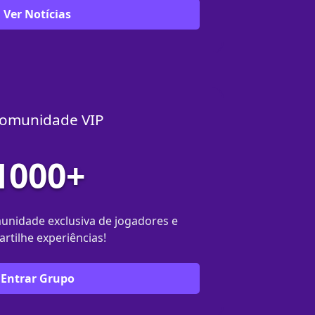
Ver Notícias
Comunidade VIP
1000+
unidade exclusiva de jogadores e
rtilhe experiências!
Entrar Grupo