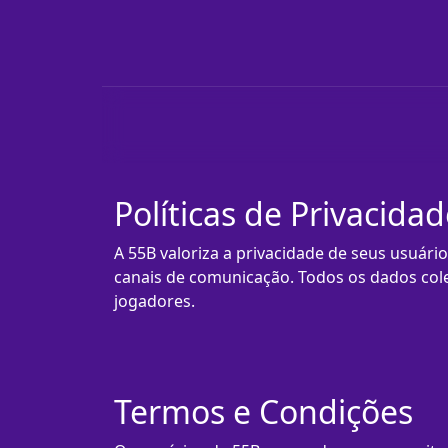
Políticas de Privacida
A 55B valoriza a privacidade de seus usuár
canais de comunicação. Todos os dados cole
jogadores.
Termos e Condições